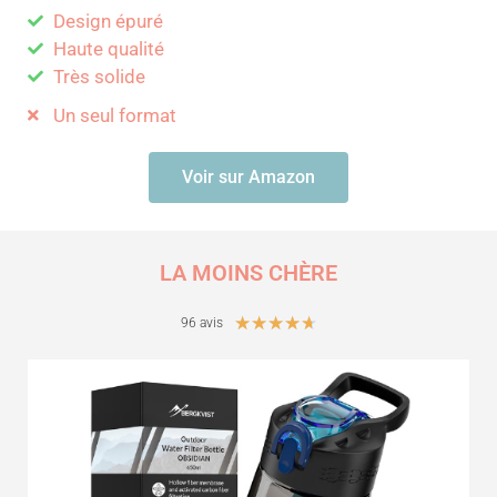
Design épuré
Haute qualité
Très solide
Un seul format
Voir sur Amazon
LA MOINS CHÈRE
N
★
★
★
★
★
96 avis
o
t
é
4
.
7