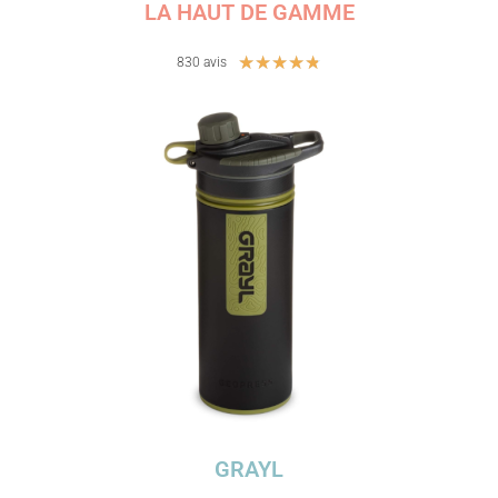
LA HAUT DE GAMME
N
★
★
★
★
★
830 avis
o
t
é
4
.
8
s
u
r
5
GRAYL