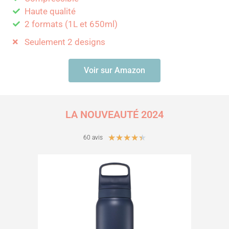
Haute qualité
2 formats (1L et 650ml)
Seulement 2 designs
Voir sur Amazon
LA NOUVEAUTÉ 2024
N
★
★
★
★
★
60 avis
o
t
é
4
.
4
s