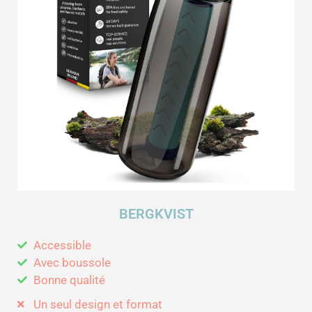
s
u
r
5
BERGKVIST
Accessible
Avec boussole
Bonne qualité
Un seul design et format